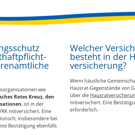
ngsschutz
Welcher Versic
­haftpflicht-
besteht in der 
hrenamtliche
versicherung?
Wenn häusliche Gemeinschaft
Hausrat-Gegenstände von G
lfsorganisationen wie
über die
Hausratversicheru
tsches Rotes Kreuz, den
mitversichert. Eine Bestätigu
isationen
, ist in der
erforderlich.
VRK mitversichert. Eine
 Wunsch; insbesondere bei
ese Bestätigung ebenfalls