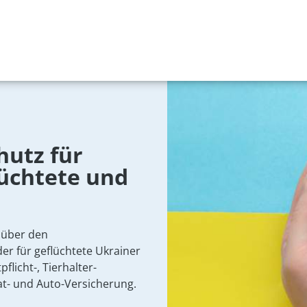
hutz für
lüchtete und
e über den
er für geflüchtete Ukrainer
flicht-, Tierhalter-
at- und Auto-Versicherung.