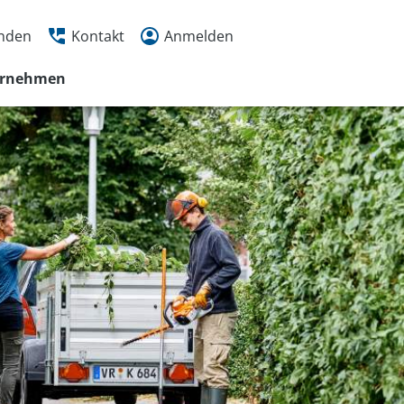
inden
Kontakt
Anmelden
ernehmen
 456
20 Uhr
n
r
tmöglichkeiten