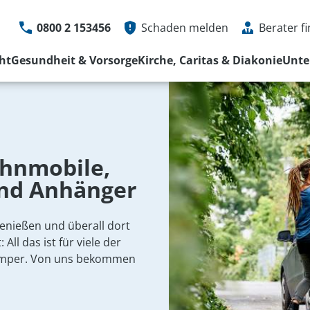
0800 2 153456
Schaden melden
Berater f
ht
Gesundheit & Vorsorge
Kirche, Caritas & Diakonie
Unt
Schaden online melden
Service Hotline
0800 2 153
Schadenservice
Mo bis Fr von 08 - 
Weitere Kontaktmöglichkeiten
Schaden melde
hnmobile,
Kontaktformula
nd Anhänger
Weitere Kontak
enießen und überall dort
All das ist für viele der
Camper. Von uns bekommen