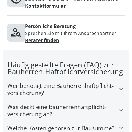
Kontaktformular
Persönliche Beratung
Sprechen Sie mit Ihrem Ansprechpartner.
Berater finden
Häufig gestellte Fragen (FAQ) zur
Bauherren-Haft­pflicht­versicherung
Wer benötigt eine Bauherren­haftpflicht­
versicherung?
Jeder Bauherr, der ein Bauprojekt plant, sollte eine
Was deckt eine Bauherren­haftpflicht­
Bauherrenhaftpflichtversicherung abschließen.
versicherung ab?
Eine Bauherrenhaftpflichtversicherung deckt
Welche Kosten gehören zur Bausumme?