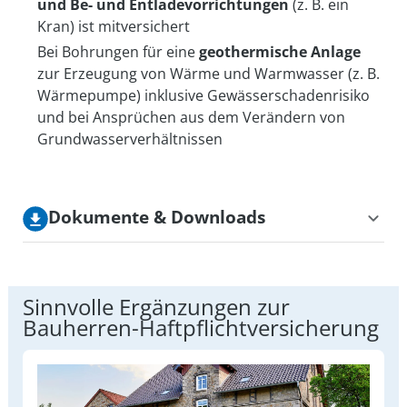
und Be- und Entlade­vorrichtungen
(z. B. ein
Kran) ist mitversichert
Bei Bohrungen für eine
geothermische Anlage
zur Erzeugung von Wärme und Warmwasser (z. B.
Wärmepumpe) inklusive Gewässer­schaden­risiko
und bei Ansprüchen aus dem Verändern von
Grund­wasser­verhältnissen
Dokumente & Downloads
In unseren Versicherungsbedingungen erfahren Sie
alle Details zu unserer Bauherren-
Sinnvolle Ergänzungen zur
Haftpflichtversicherung.
Bauherren-Haft­pflicht­versicherung
Allgemeine Versicherungs­bedingungen
Bauherren-Haftpflichtversicherung