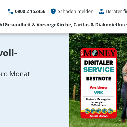
0800 2 153456
Schaden melden
Berater f
ht
Gesundheit & Vorsorge
Kirche, Caritas & Diakonie
Unt
Schaden online melden
Service Hotline
0800 2 153
Schadenservice
Mo bis Fr von 08 - 
oll­
Weitere Kontaktmöglichkeiten
Schaden melde
Kontaktformula
pro Monat
Weitere Kontak