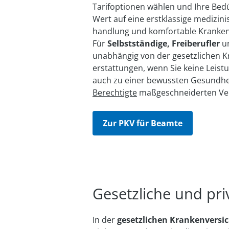
Tarif­optionen wählen und Ihre Be­d
Wert auf eine erst­klassige medizinis
hand­lung und komfortable Kranken­
Für
Selbstständige, Freiberufler
u
unabhängig von der ge­setzlichen Kr
erstattungen, wenn Sie keine Leistu
auch zu einer bewussten Gesund­he
Berechtigte
maß­geschneiderten Ver­
Zur PKV für Beamte
Gesetzliche und pri
In der
gesetzlichen Krankenversi