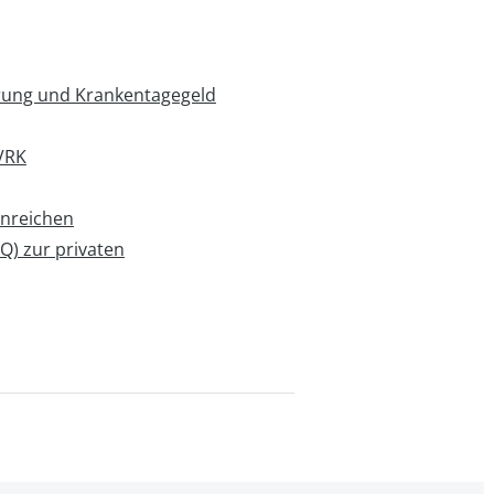
rung und Krankentagegeld
VRK
inreichen
AQ) zur privaten