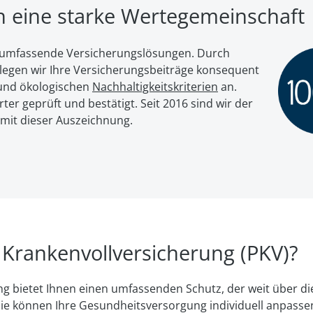
en eine starke Wertegemeinschaft
ür umfassende Versicherungslösungen. Durch
egen wir Ihre Ver­si­che­rungs­bei­trä­ge kon­se­quent
nd öko­lo­gi­schen
Nach­hal­tig­keits­kri­te­ri­en
an.
er geprüft und bestätigt. Seit 2016 sind wir der
 mit dieser Auszeichnung.
 Kranken­voll­versicherung (PKV)?
g bietet Ihnen einen umfassenden Schutz, der weit über die 
ie können Ihre Gesund­heits­versorgung individuell an­passe