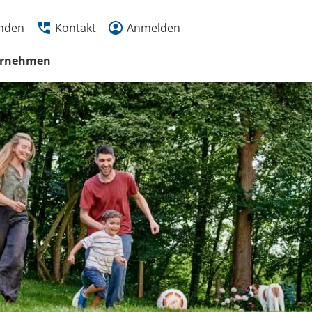
inden
Kontakt
Anmelden
ernehmen
 456
20 Uhr
n
r
tmöglichkeiten