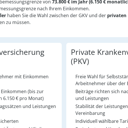
gsbemessungsgrenze von
73.800 € im Jahr (6.150 € monatlic
sbemessungsgrenze nach Ihrem Einkommen.
fler
haben Sie die Wahl zwischen der GKV und der
privaten
en zu müssen.
­versicherung
Private Krankenv
(PKV)
tnehmer mit Einkommen
Freie Wahl für Selbststä
Arbeitnehmer über der
m Einkommen (bis zur
Beiträge richten sich n
 6.150 € pro Monat)
und Leistungen
ragssätzen und Leistungen
Stabilität der Leistunge
Vereinbarung
sicherten
Individuell wählbare Tar