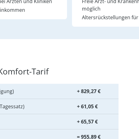
ei Ärzten und Kliniken
Freie Arzt- und Kranken
möglich
 Einkommen
Altersrückstellungen für
Komfort-Tarif
igung)
+ 829,27 €
 Tagessatz)
+ 61,05 €
+ 65,57 €
­­= 955,89 €