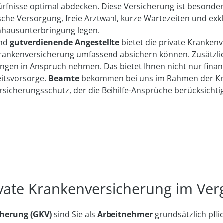
ürfnisse optimal ab­decken. Diese Ver­sicherung ist besonder
Gilt insgesamt für alle eingereichten Arznei- und Heilmittel
Hier finden Sie die
Hier finden Sie die
Gesundheitspartner
Gesundheitspartner
in Ihrer Nähe oder
in Ihrer Nähe oder
che Ver­sorgung, freie Arzt­wahl, kurze Warte­zeiten und ex­kl
pro Kalenderjahr
rufen Sie uns an
rufen Sie uns an
09561 963333
09561 963333
haus­unter­bringung legen.
nd
gut­verdienende An­gestellte
bietet die private Kranken­vo
anken­versicherung um­fassend ab­sichern können. Zusätzlich 
ngen in Anspruch nehmen. Das bietet Ihnen nicht nur finanz
its­vorsorge.
Beamte
bekommen bei uns im Rahmen der
Kr
sicherungs­schutz, der die Beihilfe-Ansprüche berück­sichtig
vate Kranken­versicherung im Ver
cherung (GKV)
sind Sie als
Arbeitnehmer
grundsätzlich pflic