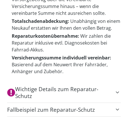
Versicherungssumme hinaus – wenn die
vereinbarte Summe nicht ausreichen sollte.
Totalschadenabdeckung:
Unabhängig von einem
Neukauf erstatten wir Ihnen den vollen Betrag.
Reparaturkostenübernahme:
Wir zahlen die
Reparatur inklusive evtl. Diagnosekosten bei
Fahrrad-Akkus.
Versicherungssumme individuell vereinbar:
Basierend auf dem Neuwert Ihrer Fahrräder,
Anhänger und Zubehör.
Wichtige Details zum Reparatur-
Schutz
Der Schutz greift nicht, wenn der Schaden Folge von
Fallbeispiel zum Reparatur-Schutz
Alkoholeinfluss oder Einnahme anderer
berauschender Mittel ist.
Sie sind auf einer Fahrradtour quer durch