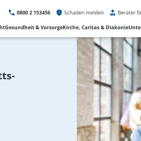
0800 2 153456
Schaden melden
Berater f
ht
Gesundheit & Vorsorge
Kirche, Caritas & Diakonie
Unt
Schaden online melden
Service Hotline
0800 2 153
Schadenservice
Mo bis Fr von 08 - 
Weitere Kontaktmöglichkeiten
Schaden melde
ts­
Kontaktformula
Weitere Kontak