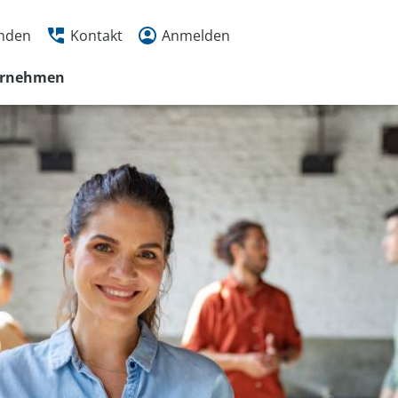
inden
Kontakt
Anmelden
ernehmen
 456
20 Uhr
n
r
tmöglichkeiten