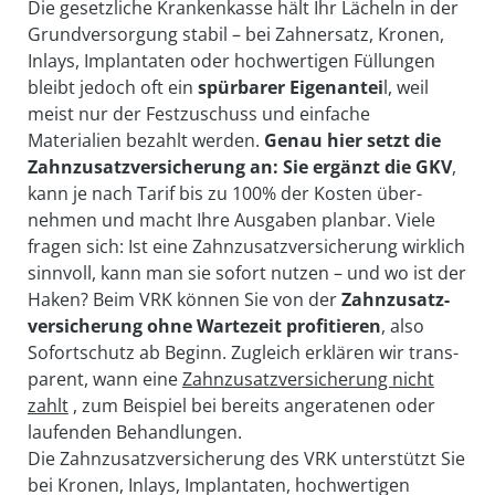
Die gesetzliche Krankenkasse hält Ihr Lächeln in der
Grund­versorgung stabil – bei Zahn­ersatz, Kronen,
Inlays, Implantaten oder hoch­wertigen Füllungen
bleibt jedoch oft ein
spür­barer Eigen­antei
l, weil
meist nur der Fest­zuschuss und einfache
Materialien bezahlt werden.
Genau hier setzt die
Zahn­zusatz­ver­sicherung an: Sie ergänzt die GKV
,
kann je nach Tarif bis zu 100% der Kosten über­
nehmen und macht Ihre Aus­gaben planbar. Viele
fragen sich: Ist eine Zahn­zusatz­versicherung wirklich
sinnvoll, kann man sie sofort nutzen – und wo ist der
Haken? Beim VRK können Sie von der
Zahn­zusatz­
ver­sicherung ohne Warte­zeit
profitieren
, also
Sofort­schutz ab Beginn. Zugleich erklären wir trans­
parent, wann eine
Zahn­zusatz­ver­sicherung nicht
zahlt
, zum Beispiel bei bereits an­geratenen oder
laufenden Be­handlungen.
Die Zahn­zusatz­ver­sicherung des VRK unter­stützt Sie
bei Kronen, Inlays, Implantaten, hoch­wertigen