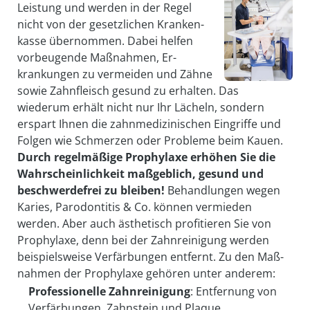
Leistung und werden in der Regel
nicht von der ge­setz­lichen Kranken­
kasse über­nommen. Dabei helfen
vorbeugende Maß­nahmen, Er­
krankungen zu vermeiden und Zähne
sowie Zahn­fleisch gesund zu erhalten. Das
wiederum erhält nicht nur Ihr Lächeln, sondern
erspart Ihnen die zahn­medi­zinischen Eingriffe und
Folgen wie Schmerzen oder Probleme beim Kauen.
Durch regel­mäßige Prophylaxe erhöhen Sie die
Wahr­schein­lich­keit maß­geblich, gesund und
beschwerde­frei zu bleiben!
Be­handlungen wegen
Karies, Parodontitis & Co. können vermieden
werden. Aber auch ästhetisch profitieren Sie von
Prophylaxe, denn bei der Zahn­reinigung werden
beispiels­weise Ver­färbungen entfernt. Zu den Maß­
nahmen der Prophylaxe gehören unter anderem:
Professionelle Zahnreinigung
: Entfernung von
Ver­färbungen, Zahn­stein und Plaque