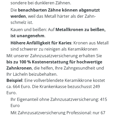
sondere bei dunkleren Zähnen.
Die
benachbarten Zähne können ab­genutzt
werden
, weil das Metall härter als der Zahn­
schmelz ist.
Kauen und beißen: Auf
Metall­kronen zu beißen,
ist unan­genehm
.
Höhere Anfälligkeit für Karies
: Kronen aus Metall
sind schwerer zu reinigen als Keramik­kronen
Mit unserer Zahnzusatzversicherung erhalten Sie
bis zu 100 % Kosten­erstattung für hoch­wertige
Zahn­kronen
, die helfen, Ihre Zahn­gesundheit und
Ihr Lächeln bei­zu­behalten.
Beispiel
: Eine vollverblendete Keramik­krone kostet
ca. 664 Euro. Die Kranken­kasse bezu­schusst 249
Euro.
Ihr Eigenanteil ohne Zahn­zusatz­versicherung: 415
Euro
Mit Zahnzusatzversicherung Professional: nur 67