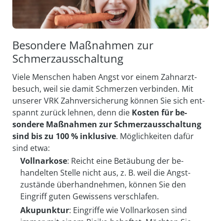
Besondere Maßnahmen zur
Schmerzausschaltung
Viele Menschen haben Angst vor einem Zahn­arzt­
besuch, weil sie damit Schmerzen ver­binden. Mit
unserer VRK Zahn­ver­sicherung können Sie sich ent­
spannt zurück lehnen, denn die
Kosten für be­
sondere Maß­nahmen zur Schmerz­aus­schaltung
sind bis zu 100 % inklusive
. Möglich­keiten dafür
sind etwa:
Vollnarkose
: Reicht eine Betäubung der be­
handelten Stelle nicht aus, z. B. weil die Angst­
zustände über­hand­nehmen, können Sie den
Eingriff guten Ge­wissens ver­schlafen.
Akupunktur
: Eingriffe wie Voll­narkosen sind