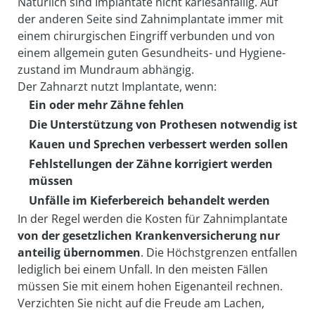
Natürlich sind Implantate nicht karies­anfällig. Auf
der anderen Seite sind Zahn­implantate immer mit
einem chirurgischen Eingriff ver­bunden und von
einem allgemein guten Gesund­heits- und Hygiene­
zustand im Mund­raum abhängig.
Der Zahnarzt nutzt Implantate, wenn:
Ein oder mehr Zähne fehlen
Die Unterstützung von Prothesen not­wendig ist
Kauen und Sprechen ver­bessert werden sollen
Fehlstellungen der Zähne korrigiert werden
müssen
Unfälle im Kiefer­bereich be­handelt werden
In der Regel werden die Kosten für Zahn­im­plantate
von der ge­setzlichen Kranken­ver­sicherung nur
anteilig über­nommen
. Die Höchst­grenzen entfallen
lediglich bei einem Unfall. In den meisten Fällen
müssen Sie mit einem hohen Eigen­anteil rechnen.
Verzichten Sie nicht auf die Freude am Lachen,