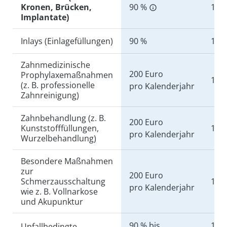
Kronen, Brücken,
90 %
100
Implantate)
Inlays (Einlagefüllungen)
90 %
100
Zahnmedizinische
200 Euro
Prophylaxemaßnahmen
100
(z. B. professionelle
pro Kalenderjahr
Zahnreinigung)
Zahnbehandlung (z. B.
200 Euro
Kunststofffüllungen,
100
pro Kalenderjahr
Wurzelbehandlung)
Besondere Maßnahmen
zur
200 Euro
Schmerzausschaltung
100
pro Kalenderjahr
wie z. B. Vollnarkose
und Akupunktur
90 % bis
100 
Unfallbedingte