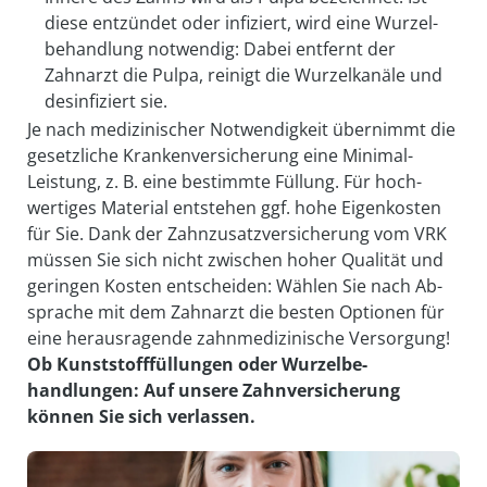
diese entzündet oder infiziert, wird eine Wurzel­
behandlung not­wendig: Dabei entfernt der
Zahnarzt die Pulpa, reinigt die Wurzel­kanäle und
des­infiziert sie.
Je nach medizinischer Not­wendig­keit übernimmt die
ge­setzliche Kranken­ver­sicherung eine Minimal-
Leistung, z. B. eine bestimmte Füllung. Für hoch­
wertiges Material ent­stehen ggf. hohe Eigen­kosten
für Sie. Dank der Zahn­zusatz­ver­sicherung vom VRK
müssen Sie sich nicht zwischen hoher Qualität und
geringen Kosten ent­scheiden: Wählen Sie nach Ab­
sprache mit dem Zahn­arzt die besten Optionen für
eine heraus­ragende zahn­medi­zinische Ver­sorgung!
Ob Kunst­stoff­füllungen oder Wurzel­be­
handlungen: Auf unsere Zahn­ver­sicherung
können Sie sich verlassen.