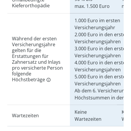
Kieferorthopädie
max. 1.500 Euro
max.
1.000 Euro im ersten
Versicherungsjahr
2.000 Euro in den ersten
Während der ersten
Versicherungsjahren
Versicherungsjahre
3.000 Euro in den ersten 
gelten für die
Versicherungsjahren
Erstattungen für
Zahnersatz und Inlays
4.000 Euro in den ersten 
pro versicherte Person
Versicherungsjahren
folgende
5.000 Euro in den ersten 
Höchstbeträge
Versicherungsjahren
Ab dem 6. Versicherungsj
Höchstsummen in der Er
Keine
Kei
Wartezeiten
Wartezeiten
War