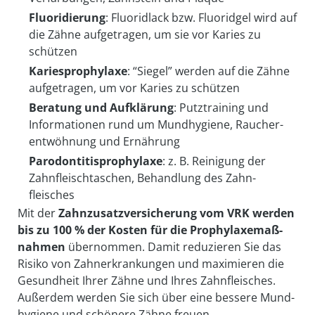
Fluoridierung
: Fluoridlack bzw. Fluoridgel wird auf
die Zähne auf­getragen, um sie vor Karies zu
schützen
Kariesprophylaxe
: “Siegel” werden auf die Zähne
auf­getragen, um vor Karies zu schützen
Beratung und Aufklärung
: Putztraining und
Informationen rund um Mund­hygiene, Raucher­
ent­wöhnung und Ernährung
Parodontitisprophylaxe
: z. B. Reinigung der
Zahn­fleisch­taschen, Behandlung des Zahn­
fleisches
Mit der
Zahnzusatzversicherung vom VRK werden
bis zu 100 % der Kosten für die Prophylaxe­maß­
nahmen
über­nommen. Damit reduzieren Sie das
Risiko von Zahn­er­krank­ungen und maximieren die
Gesundheit Ihrer Zähne und Ihres Zahn­fleisches.
Außerdem werden Sie sich über eine bessere Mund­
hygiene und schönere Zähne freuen.