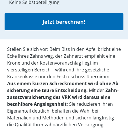
Keine Selbstbeteiligung
Jetzt berechnen!
Stellen Sie sich vor: Beim Biss in den Apfel bricht eine
Ecke Ihres Zahns weg, der Zahn­arzt empfiehlt eine
Krone und der Kosten­vor­anschlag liegt im
vierstelligen Bereich – während Ihre gesetzliche
Kranken­kasse nur den Fest­zu­schuss übernimmt.
Aus einem kurzen Schreck­moment wird ohne Ab­
sicherung eine teure Ent­scheidung.
Mit der
Zahn­
zusatz­versicherung des VRK wird daraus eine
bezahl­bare An­gelegen­heit:
Sie reduzieren Ihren
Eigen­anteil deutlich, behalten die Wahl bei
Materialien und Methoden und sichern lang­fristig
die Qualität Ihrer zahn­ärztlichen Versorgung.