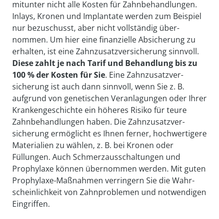
mit­unter nicht alle Kosten für Zahn­be­handlungen.
Inlays, Kronen und Im­plantate werden zum Beispiel
nur be­zuschusst, aber nicht voll­ständig über­
nommen. Um hier eine finanzielle Ab­sicherung zu
erhalten, ist eine Zahn­zusatz­ver­sicherung sinn­voll.
Diese zahlt je nach Tarif und Be­handlung bis zu
100 % der Kosten für Sie
. Eine Zahn­zusatz­ver­
sicherung ist auch dann sinn­voll, wenn Sie z. B.
aufgrund von genetischen Ver­anlagungen oder Ihrer
Kranken­geschichte ein höheres Risiko für teure
Zahn­behandlungen haben. Die Zahn­zusatz­ver­
sicherung ermöglicht es Ihnen ferner, hoch­wertigere
Materialien zu wählen, z. B. bei Kronen oder
Füllungen. Auch Schmerz­aus­schaltungen und
Prophylaxe können über­nommen werden. Mit guten
Prophylaxe-­Maß­nahmen verringern Sie die Wahr­
scheinlich­keit von Zahn­problemen und not­wendigen
Eingriffen.