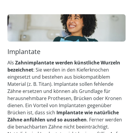
Implantate
Als
Zahnimplantate werden künstliche Wurzeln
bezeichnet
: Sie werden in den Kiefer­knochen
eingesetzt und bestehen aus bio­kompatiblem
Material (z. B. Titan). Im­plantate sollen fehlende
Zähne ersetzen und können als Grund­lage für
heraus­nehm­bare Prothesen, Brücken oder Kronen
dienen. Ein Vorteil von Im­plantaten gegen­über
Brücken ist, dass sich
Im­plantate wie natürl­iche
Zähne anfühlen
und so aussehen
. Ferner werden
die be­nach­barten Zähne nicht be­einträchtigt.