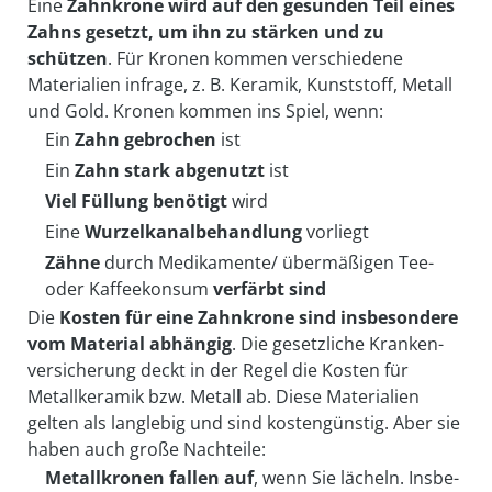
Eine
Zahnkrone wird auf den gesunden Teil eines
Zahns gesetzt, um ihn zu stärken und zu
Zusammen mit der gesetzlichen Krankenkasse
Diese Begrenzungen entfallen bei Unfall.
schützen
. Für Kronen kommen verschiedene
Materialien infrage, z. B. Keramik, Kunststoff, Metall
und Gold. Kronen kommen ins Spiel, wenn:
Ein
Zahn gebrochen
ist
Ein
Zahn stark abgenutzt
ist
Viel Füllung benötigt
wird
Eine
Wurzel­kanal­be­hand­lung
vorliegt
Zähne
durch
Medikamente/ über­mäßigen Tee-
oder Kaffee­konsum
verfärbt sind
Die
Kosten für eine Zahn­krone
sind insbesondere
vom Material abhängig
. Die ge­setzliche Kranken­
ver­sicherung deckt in der Regel die Kosten für
Metall­keramik bzw. Metal
l
ab. Diese Materialien
gelten als lang­lebig und sind kosten­günstig. Aber sie
haben auch große Nach­teile:
Metallkronen fallen auf
, wenn Sie lächeln. Ins­be­