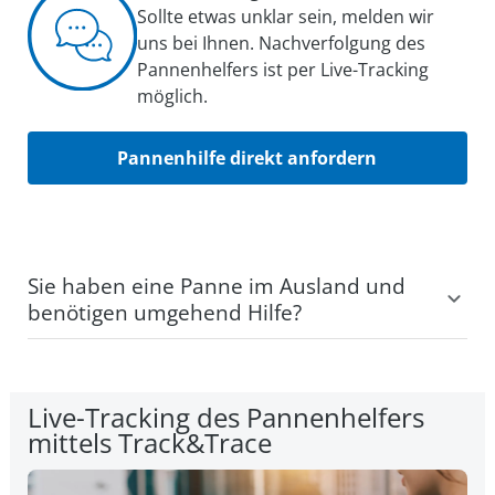
Sollte etwas unklar sein, melden wir
uns bei Ihnen. Nachverfolgung des
Pannenhelfers ist per Live-Tracking
möglich.
Pannenhilfe direkt anfordern
Sie haben eine Panne im Ausland und
benötigen umgehend Hilfe?
Schritt 1
– Geben Sie alle Details zur Panne und
Ihrem Standort ein.
Live-Tracking des Pannenhelfers
Schritt 2
– Sobald die Angaben gespeichert sind,
mittels Track&Trace
werden uns diese direkt übermittelt.
Schritt 3
– Wir rufen Sie schnellstmöglich zurück
und klären das weitere Vorgehen mit Ihnen ab.