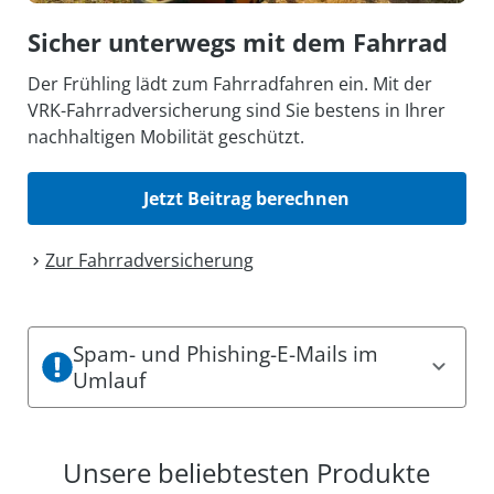
Sicher unterwegs mit dem Fahrrad
Der Frühling lädt zum Fahrradfahren ein. Mit der
VRK-Fahrradversicherung sind Sie bestens in Ihrer
nachhaltigen Mobilität geschützt.
Jetzt Beitrag berechnen
Zur Fahrrad­versicherung
Spam- und Phishing-E-Mails im
Umlauf
Es sind aktuell Spam- und Phishing-Mails im
Umlauf. Dabei können einige den Eindruck
Unsere beliebtesten Produkte
erwecken, offizielle Mitteilungen des VRK zu sein.