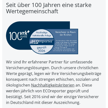
Seit über 100 Jahren eine starke
Wertegemeinschaft
Wir sind Ihr erfahrener Partner für umfassende
Versicherungslösungen. Durch unsere christ­li­chen
Werte geprägt, legen wir Ihre Ver­si­che­rungs­bei­trä­ge
kon­se­quent nach strengen ethischen, sozialen und
öko­lo­gi­schen
Nach­hal­tig­keits­kri­te­ri­en
an. Diese
werden jährlich von ECOreporter geprüft und
bestätigt. Seit 2016 sind wir der einzige Versicherer
in Deutschland mit dieser Auszeichnung.