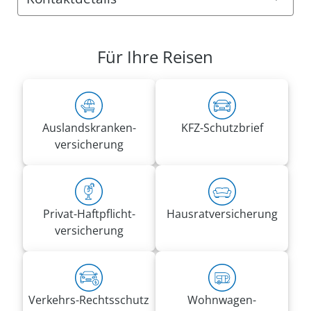
Anschrift:
VRK Agentur Josef Nobitz
Für Ihre Reisen
Diersteiner Str. 23
65604 Elz
Rufnummern:
Tel.
06431 2158950
Auslandskranken­
KFZ-Schutzbrief
Mobil
0163 2197649
versicherung
josef.nobitz@vrk-ad.de
Privat-Haft­pflicht­
Hausrat­versicherung
versicherung
Verkehrs-Rechtsschutz
Wohnwagen­