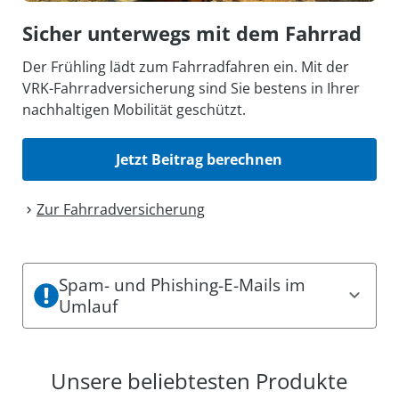
Sicher unterwegs mit dem Fahrrad
Der Frühling lädt zum Fahrradfahren ein. Mit der
VRK-Fahrradversicherung sind Sie bestens in Ihrer
nachhaltigen Mobilität geschützt.
Jetzt Beitrag berechnen
Zur Fahrrad­versicherung
Spam- und Phishing-E-Mails im
Umlauf
Es sind aktuell Spam- und Phishing-Mails im
Umlauf. Dabei können einige den Eindruck
Unsere beliebtesten Produkte
erwecken, offizielle Mitteilungen des VRK zu sein.