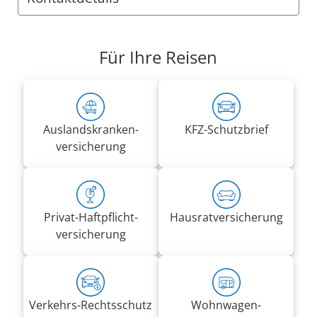
Anschrift:
VRK Agentur Tatjana Hofmann
Für Ihre Reisen
Abelke-Bleken-Ring 31 D
21037 Hamburg
Rufnummern:
Mobil
0176 49325888
Auslandskranken­
KFZ-Schutzbrief
Fax 0800 2875329311
versicherung
tatjana.hofmann@vrk-ad.de
Privat-Haft­pflicht­
Hausrat­versicherung
versicherung
Verkehrs-Rechtsschutz
Wohnwagen­