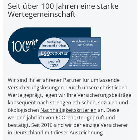
Seit über 100 Jahren eine starke
Wertegemeinschaft
Wir sind Ihr erfahrener Partner für umfassende
Versicherungslösungen. Durch unsere christ­li­chen
Werte geprägt, legen wir Ihre Ver­si­che­rungs­bei­trä­ge
kon­se­quent nach strengen ethischen, sozialen und
öko­lo­gi­schen
Nach­hal­tig­keits­kri­te­ri­en
an. Diese
werden jährlich von ECOreporter geprüft und
bestätigt. Seit 2016 sind wir der einzige Versicherer
in Deutschland mit dieser Auszeichnung.