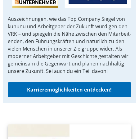
Auszeichnungen, wie das Top Company Siegel von
kununu und Arbeit­geber der Zukunft würdigen den
VRK – und spiegeln die Nähe zwischen den Mit­arbeit­
enden, den Führungs­kräften und natürlich zu den
vielen Menschen in unserer Ziel­gruppe wider. Als
moderner Arbeit­geber mit Ge­schichte gestalten wir
ge­mein­sam die Gegen­wart und planen nach­haltig
unsere Zu­kunft. Sei auch du ein Teil davon!
Karrieremöglichkeiten entdecken!