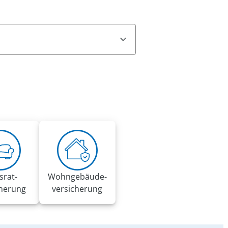
n, offizielle Mitteilungen des
e persönlicher Informationen auf.
er Verbraucherzentralen.
srat­
Wohngebäude­
cherung
versicherung