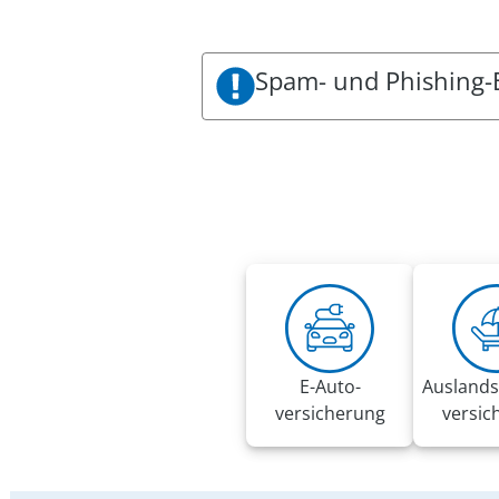
Spam- und Phishing-
Es sind aktuell Spam- und Phishin
VRK zu sein. Die Mails fordern be
Diese E-Mails wurden nicht im 
Es gelten folgende Handlungsem
Bitte folgen Sie keinesfalls den
Klicken Sie keine Links und Anh
Bitte löschen Sie die E-Mail
Nutzen Sie 2-Faktor-Authentifiz
Bitte beachten Sie in diesem Z
E-Auto­
Auslands
versicherung
versic