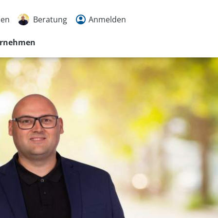
den
Beratung
Anmelden
ernehmen
t
5552
rache
en
n
r
tmöglichkeiten