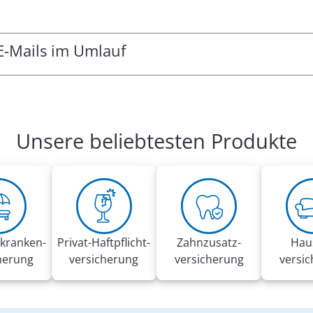
E-Mails im Umlauf
g-Mails im Umlauf. Dabei können einige den Eindruck erwecke
ispielsweise zum Klicken von externen Links oder zur Angab
Auftrag des VRK gesendet.
Unsere beliebtesten Produkte
pfehlungen:
 Aufforderungen in diesen E-Mails
änge an und geben Sie keinerlei Informationen weiter
ierung
usammenhang den
Phishing-Radar
mit aktuellen Warnungen d
kranken­
Privat-Haft­pflicht­
Zahnzusatz­
Hau
herung
versicherung
versicherung
versi