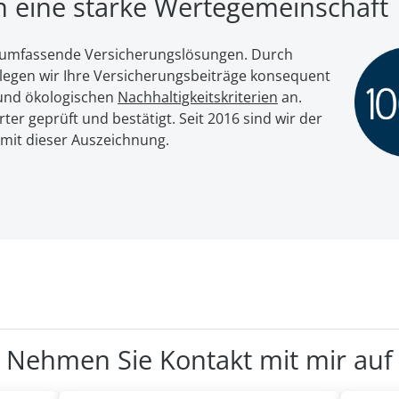
en eine starke Wertegemeinschaft
ür umfassende Versicherungslösungen. Durch
egen wir Ihre Ver­si­che­rungs­bei­trä­ge kon­se­quent
nd öko­lo­gi­schen
Nach­hal­tig­keits­kri­te­ri­en
an.
er geprüft und bestätigt. Seit 2016 sind wir der
 mit dieser Auszeichnung.
Nehmen Sie Kontakt mit mir auf