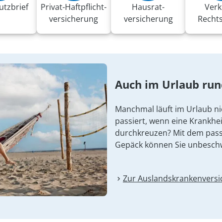
utzbrief
Privat-Haft­pflicht­
Hausrat­
Verk
versicherung
versicherung
Recht
Auch im Urlaub ru
Manchmal läuft im Urlaub ni
passiert, wenn eine Krankhei
durchkreuzen? Mit dem pas
Gepäck können Sie unbesch
Zur Auslandskranken­vers