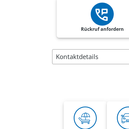
Rückruf anfordern
Kontaktdetails
Anschrift:
VRK Agentur Eduard Enbrecht
Uhlandstr. 12
33758 Schloß Holte-Stukenbrock
Rufnummern:
Mobil
0151 17725552
eduard.enbrecht@vrk-ad.de