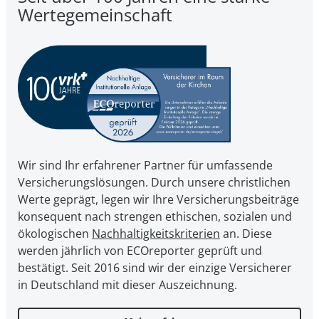
Wertegemeinschaft
Wir sind Ihr erfahrener Partner für umfassende
Versicherungslösungen. Durch unsere christ­li­chen
Werte geprägt, legen wir Ihre Ver­si­che­rungs­bei­trä­ge
kon­se­quent nach strengen ethischen, sozialen und
öko­lo­gi­schen
Nach­hal­tig­keits­kri­te­ri­en
an. Diese
werden jährlich von ECOreporter geprüft und
bestätigt. Seit 2016 sind wir der einzige Versicherer
in Deutschland mit dieser Auszeichnung.