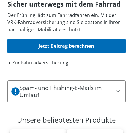
Sicher unterwegs mit dem Fahrrad
Der Frühling lädt zum Fahrradfahren ein. Mit der
VRK-Fahrradversicherung sind Sie bestens in Ihrer
nachhaltigen Mobilität geschützt.
Jetzt Beitrag berechnen
Zur Fahrrad­versicherung
Spam- und Phishing-E-Mails im
Umlauf
Es sind aktuell Spam- und Phishing-Mails im
Umlauf. Dabei können einige den Eindruck
Unsere beliebtesten Produkte
erwecken, offizielle Mitteilungen des VRK zu sein.
Die Mails fordern beispielsweise zum Klicken von