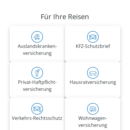
Anschrift:
VRK Agentur Simone Pohlmann
Für Ihre Reisen
Schierholzstr. 148
32584 Löhne
Rufnummern:
Mobil
0176 30314731
Auslandskranken­
KFZ-Schutzbrief
simone.pohlmann@vrk-ad.de
versicherung
Privat-Haft­pflicht­
Hausrat­versicherung
versicherung
Verkehrs-Rechtsschutz
Wohnwagen­
versicherung