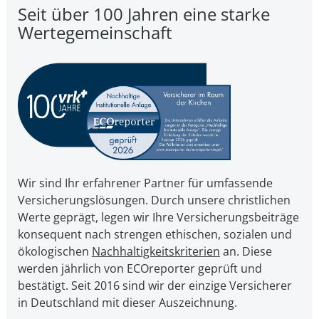
Seit über 100 Jahren eine starke
Wertegemeinschaft
Wir sind Ihr erfahrener Partner für umfassende
Versicherungslösungen. Durch unsere christ­li­chen
Werte geprägt, legen wir Ihre Ver­si­che­rungs­bei­trä­ge
kon­se­quent nach strengen ethischen, sozialen und
öko­lo­gi­schen
Nach­hal­tig­keits­kri­te­ri­en
an. Diese
werden jährlich von ECOreporter geprüft und
bestätigt. Seit 2016 sind wir der einzige Versicherer
in Deutschland mit dieser Auszeichnung.