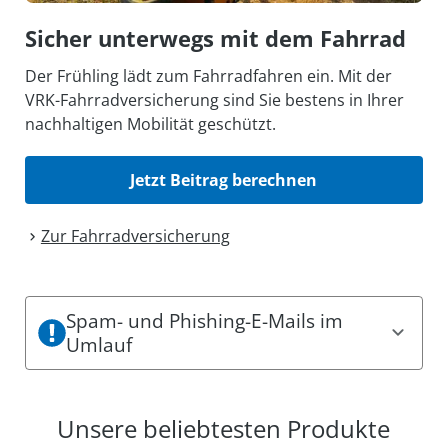
Sicher unterwegs mit dem Fahrrad
Der Frühling lädt zum Fahrradfahren ein. Mit der
VRK-Fahrradversicherung sind Sie bestens in Ihrer
nachhaltigen Mobilität geschützt.
Jetzt Beitrag berechnen
Zur Fahrrad­versicherung
Spam- und Phishing-E-Mails im
Umlauf
Es sind aktuell Spam- und Phishing-Mails im
Umlauf. Dabei können einige den Eindruck
Unsere beliebtesten Produkte
erwecken, offizielle Mitteilungen des VRK zu sein.