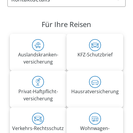
Anschrift:
VRK Agentur Erich Beckstein
Für Ihre Reisen
Gunzenhausener Str. 1
91793 Alesheim
Rufnummern:
Tel.
09146 632
Auslandskranken­
KFZ-Schutzbrief
Mobil
0178 2832522
versicherung
erich.beckstein@vrk-ad.de
Privat-Haft­pflicht­
Hausrat­versicherung
versicherung
Verkehrs-Rechtsschutz
Wohnwagen­