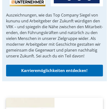
Auszeichnungen, wie das Top Company Siegel von
kununu und Arbeit­geber der Zukunft würdigen den
VRK – und spiegeln die Nähe zwischen den Mit­arbeit­
enden, den Führungs­kräften und natürlich zu den
vielen Menschen in unserer Ziel­gruppe wider. Als
moderner Arbeit­geber mit Ge­schichte gestalten wir
ge­mein­sam die Gegen­wart und planen nach­haltig
unsere Zu­kunft. Sei auch du ein Teil davon!
Karrieremöglichkeiten entdecken!