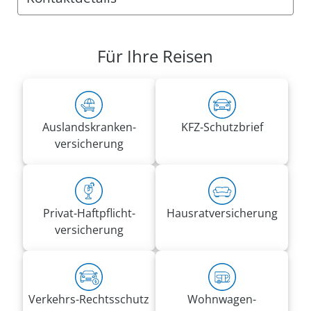
Anschrift:
VRK Agentur Edgar Jahn
Für Ihre Reisen
Friedrich-Karl-Str. 115
50735 Köln
Rufnummern:
Mobil
0171 4119563
Auslandskranken­
KFZ-Schutzbrief
Fax 0800 2875329224
versicherung
edgar.jahn@vrk-ad.de
Privat-Haft­pflicht­
Hausrat­versicherung
versicherung
Verkehrs-Rechtsschutz
Wohnwagen­