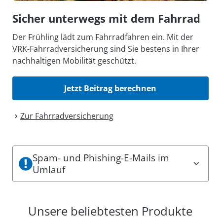
Sicher unterwegs mit dem Fahrrad
Der Frühling lädt zum Fahrradfahren ein. Mit der
VRK-Fahrradversicherung sind Sie bestens in Ihrer
nachhaltigen Mobilität geschützt.
Jetzt Beitrag berechnen
Zur Fahrrad­versicherung
Spam- und Phishing-E-Mails im
Umlauf
Es sind aktuell Spam- und Phishing-Mails im
Umlauf. Dabei können einige den Eindruck
Unsere beliebtesten Produkte
erwecken, offizielle Mitteilungen des VRK zu sein.