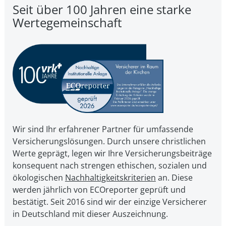
Seit über 100 Jahren eine starke
Wertegemeinschaft
Wir sind Ihr erfahrener Partner für umfassende
Versicherungslösungen. Durch unsere christ­li­chen
Werte geprägt, legen wir Ihre Ver­si­che­rungs­bei­trä­ge
kon­se­quent nach strengen ethischen, sozialen und
öko­lo­gi­schen
Nach­hal­tig­keits­kri­te­ri­en
an. Diese
werden jährlich von ECOreporter geprüft und
bestätigt. Seit 2016 sind wir der einzige Versicherer
in Deutschland mit dieser Auszeichnung.