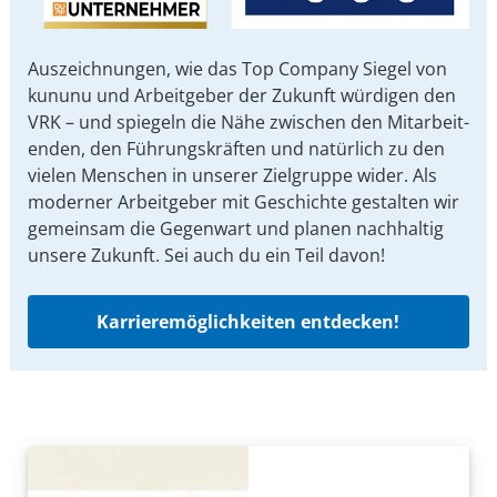
Auszeichnungen, wie das Top Company Siegel von
kununu und Arbeit­geber der Zukunft würdigen den
VRK – und spiegeln die Nähe zwischen den Mit­arbeit­
enden, den Führungs­kräften und natürlich zu den
vielen Menschen in unserer Ziel­gruppe wider. Als
moderner Arbeit­geber mit Ge­schichte gestalten wir
ge­mein­sam die Gegen­wart und planen nach­haltig
unsere Zu­kunft. Sei auch du ein Teil davon!
Karrieremöglichkeiten entdecken!