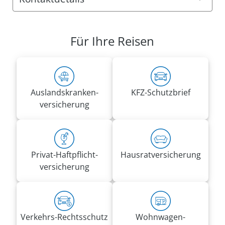
Anschrift:
VRK Agentur Grazyna Barbara Malzer
Für Ihre Reisen
Wauerthang 25
58511 Lüdenscheid
Rufnummern:
Tel.
02351 9742888
Auslandskranken­
KFZ-Schutzbrief
Mobil
0175 1203078
versicherung
grazynabarbara.malzer@vrk-ad.de
Privat-Haft­pflicht­
Hausrat­versicherung
versicherung
Verkehrs-Rechtsschutz
Wohnwagen­