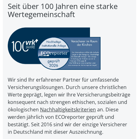
Seit über 100 Jahren eine starke
Wertegemeinschaft
Wir sind Ihr erfahrener Partner für umfassende
Versicherungslösungen. Durch unsere christ­li­chen
Werte geprägt, legen wir Ihre Ver­si­che­rungs­bei­trä­ge
kon­se­quent nach strengen ethischen, sozialen und
öko­lo­gi­schen
Nach­hal­tig­keits­kri­te­ri­en
an. Diese
werden jährlich von ECOreporter geprüft und
bestätigt. Seit 2016 sind wir der einzige Versicherer
in Deutschland mit dieser Auszeichnung.