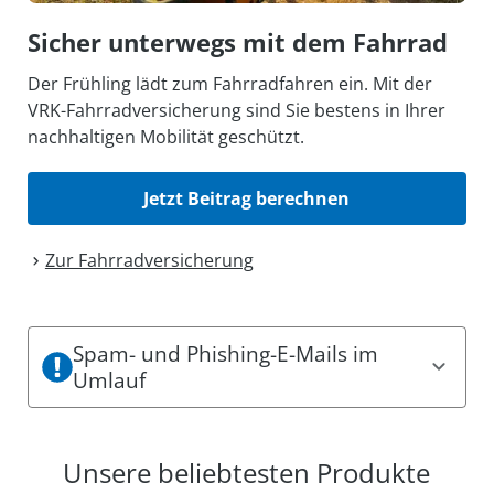
Sicher unterwegs mit dem Fahrrad
Der Frühling lädt zum Fahrradfahren ein. Mit der
VRK-Fahrradversicherung sind Sie bestens in Ihrer
nachhaltigen Mobilität geschützt.
Jetzt Beitrag berechnen
Zur Fahrrad­versicherung
Spam- und Phishing-E-Mails im
Umlauf
Es sind aktuell Spam- und Phishing-Mails im
Umlauf. Dabei können einige den Eindruck
Unsere beliebtesten Produkte
erwecken, offizielle Mitteilungen des VRK zu sein.