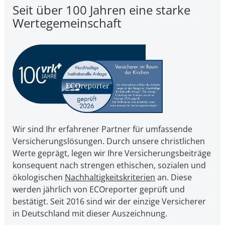
Seit über 100 Jahren eine starke
Wertegemeinschaft
Wir sind Ihr erfahrener Partner für umfassende
Versicherungslösungen. Durch unsere christ­li­chen
Werte geprägt, legen wir Ihre Ver­si­che­rungs­bei­trä­ge
kon­se­quent nach strengen ethischen, sozialen und
öko­lo­gi­schen
Nach­hal­tig­keits­kri­te­ri­en
an. Diese
werden jährlich von ECOreporter geprüft und
bestätigt. Seit 2016 sind wir der einzige Versicherer
in Deutschland mit dieser Auszeichnung.