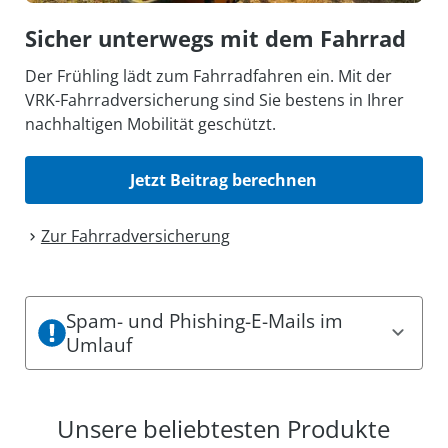
Sicher unterwegs mit dem Fahrrad
Der Frühling lädt zum Fahrradfahren ein. Mit der
VRK-Fahrradversicherung sind Sie bestens in Ihrer
nachhaltigen Mobilität geschützt.
Jetzt Beitrag berechnen
Zur Fahrrad­versicherung
Spam- und Phishing-E-Mails im
Umlauf
Es sind aktuell Spam- und Phishing-Mails im
Umlauf. Dabei können einige den Eindruck
Unsere beliebtesten Produkte
erwecken, offizielle Mitteilungen des VRK zu sein.