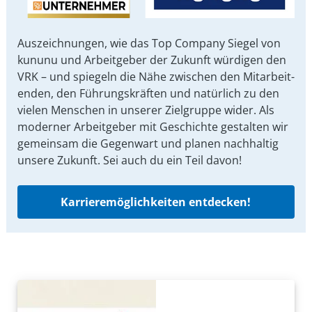
Auszeichnungen, wie das Top Company Siegel von
kununu und Arbeit­geber der Zukunft würdigen den
VRK – und spiegeln die Nähe zwischen den Mit­arbeit­
enden, den Führungs­kräften und natürlich zu den
vielen Menschen in unserer Ziel­gruppe wider. Als
moderner Arbeit­geber mit Ge­schichte gestalten wir
ge­mein­sam die Gegen­wart und planen nach­haltig
unsere Zu­kunft. Sei auch du ein Teil davon!
Karrieremöglichkeiten entdecken!