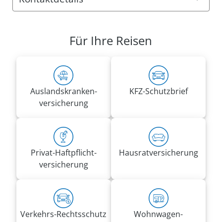
Anschrift:
VRK Agentur Birgit Manzke
Für Ihre Reisen
Matthias-Claudius-Str. 5
23909 Ratzeburg
Rufnummern:
Tel.
04541 8036885
Auslandskranken­
KFZ-Schutzbrief
Mobil
0151 71875642
versicherung
birgit.manzke@vrk-ad.de
Privat-Haft­pflicht­
Hausrat­versicherung
versicherung
Verkehrs-Rechtsschutz
Wohnwagen­