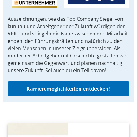
Auszeichnungen, wie das Top Company Siegel von
kununu und Arbeit­geber der Zukunft würdigen den
VRK – und spiegeln die Nähe zwischen den Mit­arbeit­
enden, den Führungs­kräften und natürlich zu den
vielen Menschen in unserer Ziel­gruppe wider. Als
moderner Arbeit­geber mit Ge­schichte gestalten wir
ge­mein­sam die Gegen­wart und planen nach­haltig
unsere Zu­kunft. Sei auch du ein Teil davon!
Karrieremöglichkeiten entdecken!