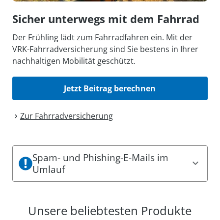
Sicher unterwegs mit dem Fahrrad
Der Frühling lädt zum Fahrradfahren ein. Mit der
VRK-Fahrradversicherung sind Sie bestens in Ihrer
nachhaltigen Mobilität geschützt.
Jetzt Beitrag berechnen
Zur Fahrrad­versicherung
Spam- und Phishing-E-Mails im
Umlauf
Es sind aktuell Spam- und Phishing-Mails im
Umlauf. Dabei können einige den Eindruck
Unsere beliebtesten Produkte
erwecken, offizielle Mitteilungen des VRK zu sein.