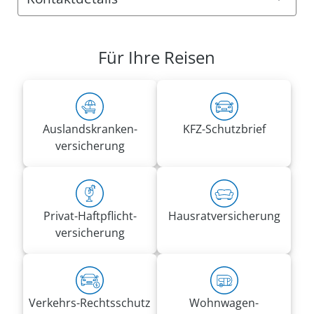
Anschrift:
VRK Agentur Klaus-Peter Krempasky
Für Ihre Reisen
Am Graben 5
34225 Baunatal
Rufnummern:
Tel.
0561 7085205
Auslandskranken­
KFZ-Schutzbrief
Mobil
0171 7576954
versicherung
klaus-peter.krempasky@vrk-ad.de
Privat-Haft­pflicht­
Hausrat­versicherung
versicherung
Verkehrs-Rechtsschutz
Wohnwagen­