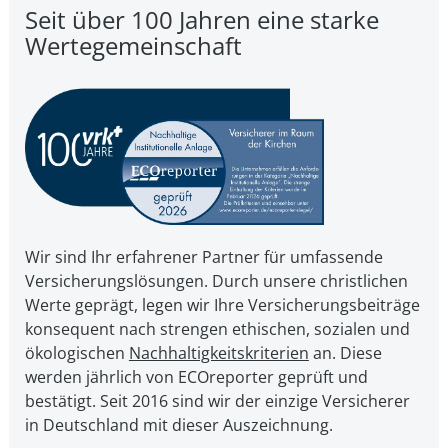
Seit über 100 Jahren eine starke
Wertegemeinschaft
Wir sind Ihr erfahrener Partner für umfassende
Versicherungslösungen. Durch unsere christ­li­chen
Werte geprägt, legen wir Ihre Ver­si­che­rungs­bei­trä­ge
kon­se­quent nach strengen ethischen, sozialen und
öko­lo­gi­schen
Nach­hal­tig­keits­kri­te­ri­en
an. Diese
werden jährlich von ECOreporter geprüft und
bestätigt. Seit 2016 sind wir der einzige Versicherer
in Deutschland mit dieser Auszeichnung.