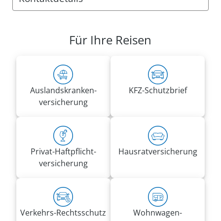
Anschrift:
VRK Agentur VRK Direktion Rheinland 2
Für Ihre Reisen
Gildehofstr. 2
45127 Essen
Rufnummern:
Tel.
0201 45091656
Auslandskranken­
KFZ-Schutzbrief
Fax 0800 2875329145
versicherung
direktion.rheinland2@vrk.de
Privat-Haft­pflicht­
Hausrat­versicherung
versicherung
Verkehrs-Rechtsschutz
Wohnwagen­