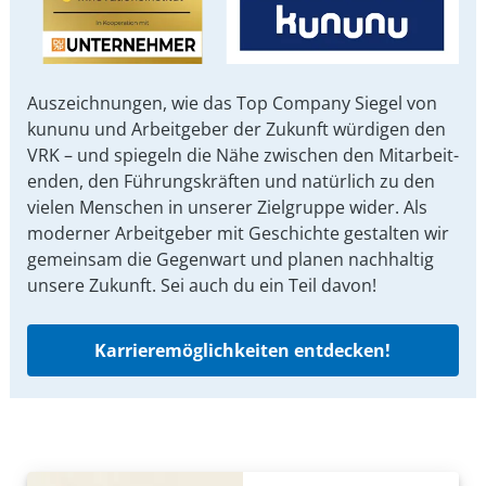
Auszeichnungen, wie das Top Company Siegel von
kununu und Arbeit­geber der Zukunft würdigen den
VRK – und spiegeln die Nähe zwischen den Mit­arbeit­
enden, den Führungs­kräften und natürlich zu den
vielen Menschen in unserer Ziel­gruppe wider. Als
moderner Arbeit­geber mit Ge­schichte gestalten wir
ge­mein­sam die Gegen­wart und planen nach­haltig
unsere Zu­kunft. Sei auch du ein Teil davon!
Karrieremöglichkeiten entdecken!