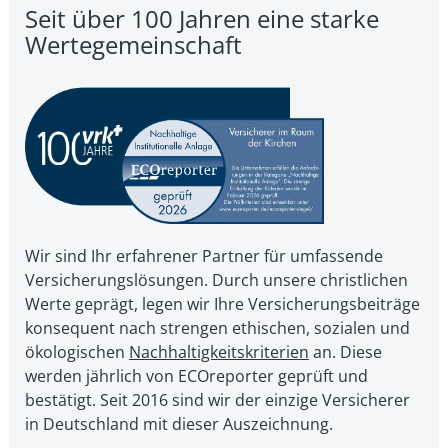
Seit über 100 Jahren eine starke
Wertegemeinschaft
Wir sind Ihr erfahrener Partner für umfassende
Versicherungslösungen. Durch unsere christ­li­chen
Werte geprägt, legen wir Ihre Ver­si­che­rungs­bei­trä­ge
kon­se­quent nach strengen ethischen, sozialen und
öko­lo­gi­schen
Nach­hal­tig­keits­kri­te­ri­en
an. Diese
werden jährlich von ECOreporter geprüft und
bestätigt. Seit 2016 sind wir der einzige Versicherer
in Deutschland mit dieser Auszeichnung.