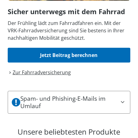
Sicher unterwegs mit dem Fahrrad
Der Frühling lädt zum Fahrradfahren ein. Mit der
VRK-Fahrradversicherung sind Sie bestens in Ihrer
nachhaltigen Mobilität geschützt.
Jetzt Beitrag berechnen
Zur Fahrrad­versicherung
Spam- und Phishing-E-Mails im
Umlauf
Es sind aktuell Spam- und Phishing-Mails im
Umlauf. Dabei können einige den Eindruck
Unsere beliebtesten Produkte
erwecken, offizielle Mitteilungen des VRK zu sein.