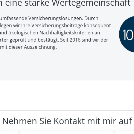
en eine starke Wertegemeinschaft
ür umfassende Versicherungslösungen. Durch
egen wir Ihre Ver­si­che­rungs­bei­trä­ge kon­se­quent
nd öko­lo­gi­schen
Nach­hal­tig­keits­kri­te­ri­en
an.
er geprüft und bestätigt. Seit 2016 sind wir der
 mit dieser Auszeichnung.
Nehmen Sie Kontakt mit mir auf