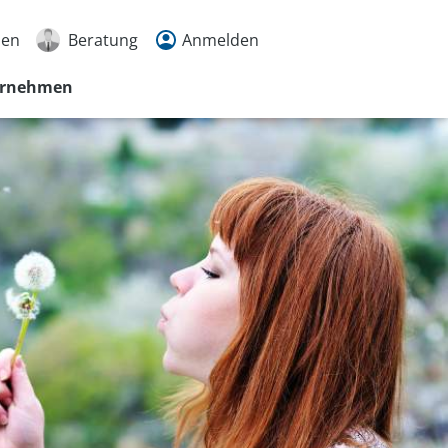
den
Beratung
Anmelden
ernehmen
ter
9988
rache
en
n
r
tmöglichkeiten