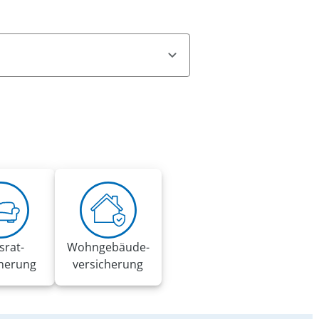
n, offizielle Mitteilungen des
e persönlicher Informationen auf.
er Verbraucherzentralen.
srat­
Wohngebäude­
cherung
versicherung