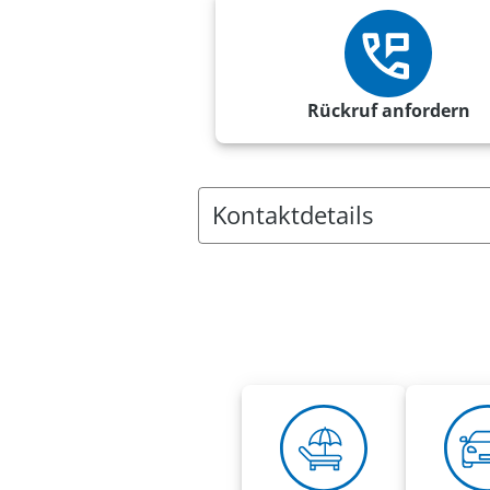
Rückruf anfordern
Kontaktdetails
Anschrift:
VRK Agentur Adrian Fuhrmeister
Bahnhofstr. 60 E
86971 Peiting
Rufnummern:
Tel.
08861 2259988
Mobil
0174 2768055
adrian.fuhrmeister@vrk-ad.de