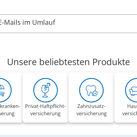
E-Mails im Umlauf
g-Mails im Umlauf. Dabei können einige den Eindruck erwecke
ispielsweise zum Klicken von externen Links oder zur Angab
Auftrag des VRK gesendet.
Unsere beliebtesten Produkte
pfehlungen:
 Aufforderungen in diesen E-Mails
änge an und geben Sie keinerlei Informationen weiter
ierung
usammenhang den
Phishing-Radar
mit aktuellen Warnungen d
kranken­
Privat-Haft­pflicht­
Zahnzusatz­
Hau
herung
versicherung
versicherung
versi