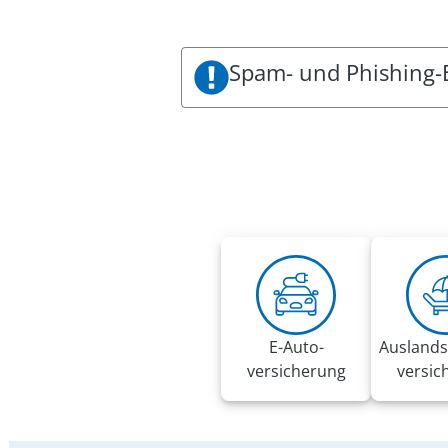
Spam- und Phishing-
Es sind aktuell Spam- und Phishin
VRK zu sein. Die Mails fordern be
Diese E-Mails wurden nicht im 
Es gelten folgende Handlungsem
Bitte folgen Sie keinesfalls den
Klicken Sie keine Links und Anh
Bitte löschen Sie die E-Mail
Nutzen Sie 2-Faktor-Authentifiz
Bitte beachten Sie in diesem Z
E-Auto­
Auslands
versicherung
versic