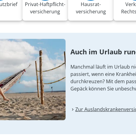
utzbrief
Privat-Haft­pflicht­
Hausrat­
Verk
versicherung
versicherung
Recht
Auch im Urlaub ru
Manchmal läuft im Urlaub ni
passiert, wenn eine Krankhei
durchkreuzen? Mit dem pas
Gepäck können Sie unbesch
Zur Auslandskranken­vers