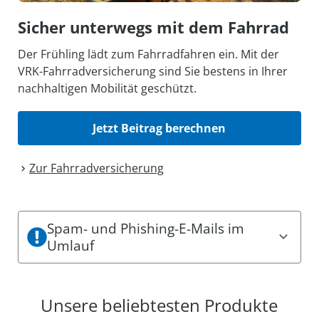
Sicher unterwegs mit dem Fahrrad
Der Frühling lädt zum Fahrradfahren ein. Mit der
VRK-Fahrradversicherung sind Sie bestens in Ihrer
nachhaltigen Mobilität geschützt.
Jetzt Beitrag berechnen
Zur Fahrrad­versicherung
Spam- und Phishing-E-Mails im
Umlauf
Es sind aktuell Spam- und Phishing-Mails im
Umlauf. Dabei können einige den Eindruck
Unsere beliebtesten Produkte
erwecken, offizielle Mitteilungen des VRK zu sein.