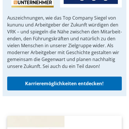
Auszeichnungen, wie das Top Company Siegel von
kununu und Arbeit­geber der Zukunft würdigen den
VRK – und spiegeln die Nähe zwischen den Mit­arbeit­
enden, den Führungs­kräften und natürlich zu den
vielen Menschen in unserer Ziel­gruppe wider. Als
moderner Arbeit­geber mit Ge­schichte gestalten wir
ge­mein­sam die Gegen­wart und planen nach­haltig
unsere Zu­kunft. Sei auch du ein Teil davon!
Karrieremöglichkeiten entdecken!