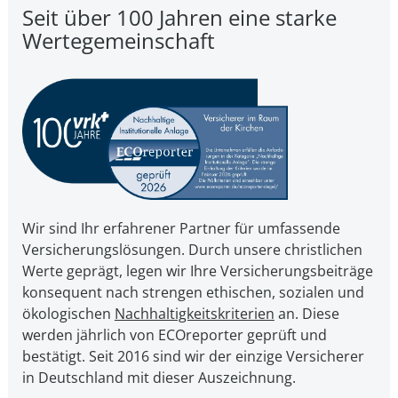
Seit über 100 Jahren eine starke
Wertegemeinschaft
Wir sind Ihr erfahrener Partner für umfassende
Versicherungslösungen. Durch unsere christ­li­chen
Werte geprägt, legen wir Ihre Ver­si­che­rungs­bei­trä­ge
kon­se­quent nach strengen ethischen, sozialen und
öko­lo­gi­schen
Nach­hal­tig­keits­kri­te­ri­en
an. Diese
werden jährlich von ECOreporter geprüft und
bestätigt. Seit 2016 sind wir der einzige Versicherer
in Deutschland mit dieser Auszeichnung.