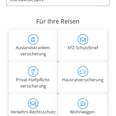
Anschrift:
VRK Agentur Philipp Rennefeld
Für Ihre Reisen
Paul-Dessau-Str. 15
12679 Berlin
Rufnummern:
Tel.
030 70762662
Auslandskranken­
KFZ-Schutzbrief
Mobil
0171 1718210
versicherung
philipp.rennefeld@vrk-ad.de
Privat-Haft­pflicht­
Hausrat­versicherung
versicherung
Verkehrs-Rechtsschutz
Wohnwagen­