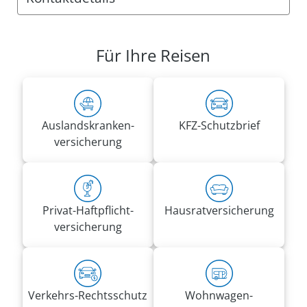
Anschrift:
VRK Agentur Ralf Pochaba
Für Ihre Reisen
Adalbertstr. 14
51103 Köln
Rufnummern:
Mobil
0157 59681814
Auslandskranken­
KFZ-Schutzbrief
Fax 0800 2875329292
versicherung
ralf.pochaba@vrk-ad.de
Privat-Haft­pflicht­
Hausrat­versicherung
versicherung
Verkehrs-Rechtsschutz
Wohnwagen­