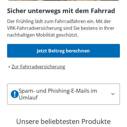
Sicher unterwegs mit dem Fahrrad
Der Frühling lädt zum Fahrradfahren ein. Mit der
VRK-Fahrradversicherung sind Sie bestens in Ihrer
nachhaltigen Mobilität geschützt.
Jetzt Beitrag berechnen
Zur Fahrrad­versicherung
Spam- und Phishing-E-Mails im
Umlauf
Es sind aktuell Spam- und Phishing-Mails im
Umlauf. Dabei können einige den Eindruck
Unsere beliebtesten Produkte
erwecken, offizielle Mitteilungen des VRK zu sein.