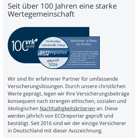
Seit über 100 Jahren eine starke
Wertegemeinschaft
Wir sind Ihr erfahrener Partner für umfassende
Versicherungslösungen. Durch unsere christ­li­chen
Werte geprägt, legen wir Ihre Ver­si­che­rungs­bei­trä­ge
kon­se­quent nach strengen ethischen, sozialen und
öko­lo­gi­schen
Nach­hal­tig­keits­kri­te­ri­en
an. Diese
werden jährlich von ECOreporter geprüft und
bestätigt. Seit 2016 sind wir der einzige Versicherer
in Deutschland mit dieser Auszeichnung.