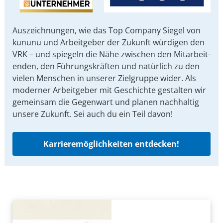
Auszeichnungen, wie das Top Company Siegel von
kununu und Arbeit­geber der Zukunft würdigen den
VRK – und spiegeln die Nähe zwischen den Mit­arbeit­
enden, den Führungs­kräften und natürlich zu den
vielen Menschen in unserer Ziel­gruppe wider. Als
moderner Arbeit­geber mit Ge­schichte gestalten wir
ge­mein­sam die Gegen­wart und planen nach­haltig
unsere Zu­kunft. Sei auch du ein Teil davon!
Karrieremöglichkeiten entdecken!