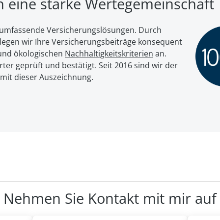
en eine starke Wertegemeinschaft
ür umfassende Versicherungslösungen. Durch
egen wir Ihre Ver­si­che­rungs­bei­trä­ge kon­se­quent
nd öko­lo­gi­schen
Nach­hal­tig­keits­kri­te­ri­en
an.
er geprüft und bestätigt. Seit 2016 sind wir der
 mit dieser Auszeichnung.
Nehmen Sie Kontakt mit mir auf