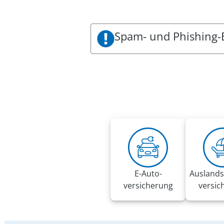
Spam- und Phishing-
Es sind aktuell Spam- und Phishin
VRK zu sein. Die Mails fordern be
Diese E-Mails wurden nicht im 
Es gelten folgende Handlungsem
Bitte folgen Sie keinesfalls den
Klicken Sie keine Links und Anh
Bitte löschen Sie die E-Mail
Nutzen Sie 2-Faktor-Authentifiz
Bitte beachten Sie in diesem Z
E-Auto­
Auslands
versicherung
versic