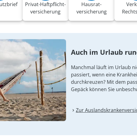
utzbrief
Privat-Haft­pflicht­
Hausrat­
Verk
versicherung
versicherung
Recht
Auch im Urlaub ru
Manchmal läuft im Urlaub ni
passiert, wenn eine Krankhei
durchkreuzen? Mit dem pas
Gepäck können Sie unbesch
Zur Auslandskranken­vers