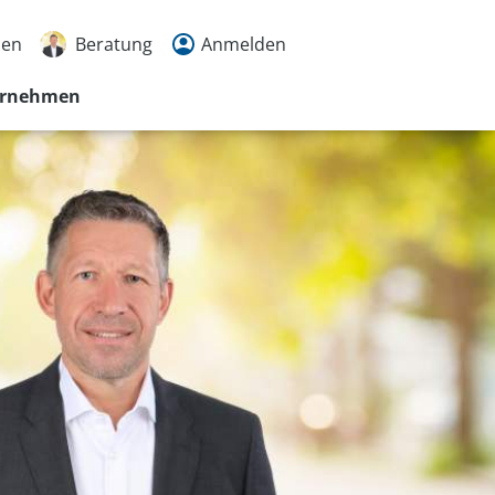
den
Beratung
Anmelden
ernehmen
5338
rache
en
n
r
tmöglichkeiten