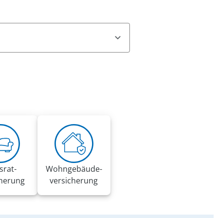
n, offizielle Mitteilungen des
e persönlicher Informationen auf.
er Verbraucherzentralen.
srat­
Wohngebäude­
cherung
versicherung