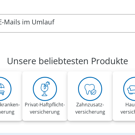
E-Mails im Umlauf
g-Mails im Umlauf. Dabei können einige den Eindruck erwecke
ispielsweise zum Klicken von externen Links oder zur Angab
Auftrag des VRK gesendet.
Unsere beliebtesten Produkte
pfehlungen:
 Aufforderungen in diesen E-Mails
änge an und geben Sie keinerlei Informationen weiter
ierung
usammenhang den
Phishing-Radar
mit aktuellen Warnungen d
kranken­
Privat-Haft­pflicht­
Zahnzusatz­
Hau
herung
versicherung
versicherung
versi