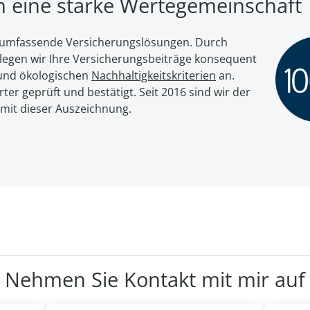
en eine starke Wertegemeinschaft
ür umfassende Versicherungslösungen. Durch
egen wir Ihre Ver­si­che­rungs­bei­trä­ge kon­se­quent
nd öko­lo­gi­schen
Nach­hal­tig­keits­kri­te­ri­en
an.
er geprüft und bestätigt. Seit 2016 sind wir der
 mit dieser Auszeichnung.
Nehmen Sie Kontakt mit mir auf