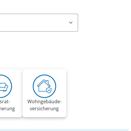
n, offizielle Mitteilungen des
e persönlicher Informationen auf.
er Verbraucherzentralen.
srat­
Wohngebäude­
cherung
versicherung