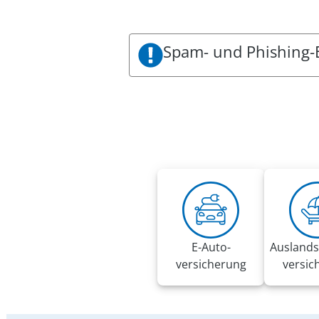
Spam- und Phishing-
Es sind aktuell Spam- und Phishin
VRK zu sein. Die Mails fordern be
Diese E-Mails wurden nicht im 
Es gelten folgende Handlungsem
Bitte folgen Sie keinesfalls den
Klicken Sie keine Links und Anh
Bitte löschen Sie die E-Mail
Nutzen Sie 2-Faktor-Authentifiz
Bitte beachten Sie in diesem Z
E-Auto­
Auslands
versicherung
versic