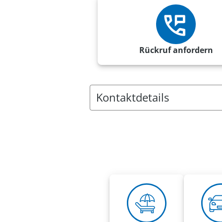
Rückruf anfordern
Kontaktdetails
Anschrift:
VRK Agentur Maximilian Groß
Kölnische Str. 108-112
34119 Kassel
Rufnummern:
Mobil
0151 70542632
maximilian.gross@vrk-ad.de