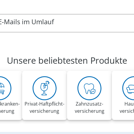
E-Mails im Umlauf
g-Mails im Umlauf. Dabei können einige den Eindruck erwecke
ispielsweise zum Klicken von externen Links oder zur Angab
Auftrag des VRK gesendet.
Unsere beliebtesten Produkte
pfehlungen:
 Aufforderungen in diesen E-Mails
änge an und geben Sie keinerlei Informationen weiter
ierung
usammenhang den
Phishing-Radar
mit aktuellen Warnungen d
kranken­
Privat-Haft­pflicht­
Zahnzusatz­
Hau
herung
versicherung
versicherung
versi