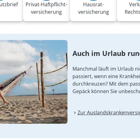
utzbrief
Privat-Haft­pflicht­
Hausrat­
Verk
versicherung
versicherung
Recht
Auch im Urlaub ru
Manchmal läuft im Urlaub ni
passiert, wenn eine Krankhei
durchkreuzen? Mit dem pas
Gepäck können Sie unbesch
Zur Auslandskranken­vers