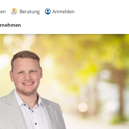
den
Beratung
Anmelden
ernehmen
ß
2632
rache
en
n
r
tmöglichkeiten