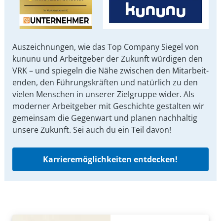
Auszeichnungen, wie das Top Company Siegel von
kununu und Arbeit­geber der Zukunft würdigen den
VRK – und spiegeln die Nähe zwischen den Mit­arbeit­
enden, den Führungs­kräften und natürlich zu den
vielen Menschen in unserer Ziel­gruppe wider. Als
moderner Arbeit­geber mit Ge­schichte gestalten wir
ge­mein­sam die Gegen­wart und planen nach­haltig
unsere Zu­kunft. Sei auch du ein Teil davon!
Karrieremöglichkeiten entdecken!