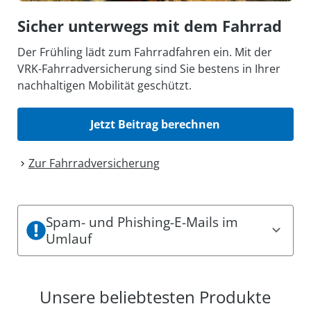
Sicher unterwegs mit dem Fahrrad
Der Frühling lädt zum Fahrradfahren ein. Mit der
VRK-Fahrradversicherung sind Sie bestens in Ihrer
nachhaltigen Mobilität geschützt.
Jetzt Beitrag berechnen
Zur Fahrrad­versicherung
Spam- und Phishing-E-Mails im
Umlauf
Es sind aktuell Spam- und Phishing-Mails im
Umlauf. Dabei können einige den Eindruck
Unsere beliebtesten Produkte
erwecken, offizielle Mitteilungen des VRK zu sein.