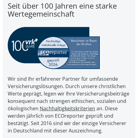
Seit über 100 Jahren eine starke
Wertegemeinschaft
Wir sind Ihr erfahrener Partner für umfassende
Versicherungslösungen. Durch unsere christ­li­chen
Werte geprägt, legen wir Ihre Ver­si­che­rungs­bei­trä­ge
kon­se­quent nach strengen ethischen, sozialen und
öko­lo­gi­schen
Nach­hal­tig­keits­kri­te­ri­en
an. Diese
werden jährlich von ECOreporter geprüft und
bestätigt. Seit 2016 sind wir der einzige Versicherer
in Deutschland mit dieser Auszeichnung.