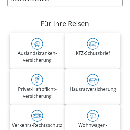
Anschrift:
VRK Agentur VRK Direktion Südwest 1
Für Ihre Reisen
Vogelsangstr. 62
70197 Stuttgart
Rufnummern:
Tel.
0711 48908676
Auslandskranken­
KFZ-Schutzbrief
Fax 0800 2875329153
versicherung
direktion.suedwest1@vrk.de
Privat-Haft­pflicht­
Hausrat­versicherung
versicherung
Verkehrs-Rechtsschutz
Wohnwagen­